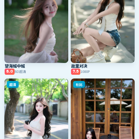
望海城中城
故里对决
BD超清
1080P
8.0
7.5
超清
杜比