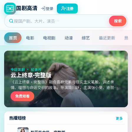
国剧高清
登录
注册
搜索
首页
电影
电视剧
动漫
综艺
最近更新
热
热播国产剧高清视频大片免费
今日国剧 ·
纪录片
云上终章·完整版
《云上终章·完整版》融合喜剧元素与现实主义笔触，讲述亲
情、理想与命运交织的故事。导演简川訸，主演张小斐、迪丽热
巴、沈腾，中国香港2026年上映，高清大片质感在线。
免费观看
热播短榜
更多