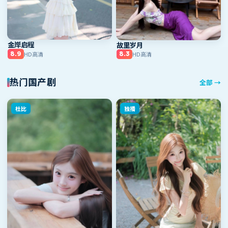
金岸启程
故里岁月
HD高清
HD高清
8.9
8.3
热门国产剧
全部
→
杜比
独播