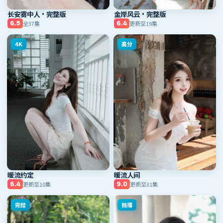
长安雾中人·完整版
金岸风云·完整版
全37集
更新至19集
6.5
6.4
4K
高分
暖流约定
暖流人间
更新至10集
更新至31集
6.4
9.0
完结
独播