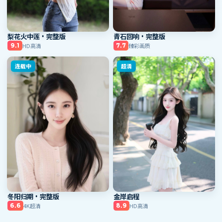
梨花火中莲·完整版
青石回响·完整版
HD高清
臻彩画质
9.1
7.7
连载中
超清
冬阳归期·完整版
金岸启程
4K超清
HD高清
6.6
8.9