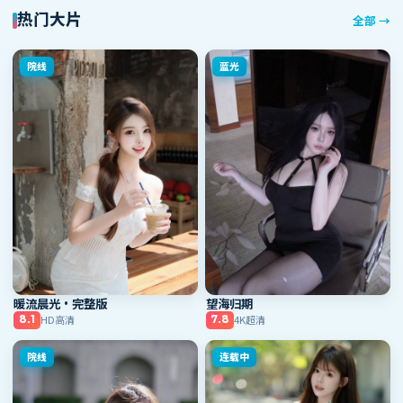
热门大片
全部
→
院线
蓝光
暖流晨光·完整版
望海归期
HD高清
4K超清
8.1
7.8
院线
连载中