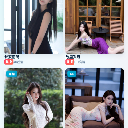
长安密码
故里岁月
4K超清
HD高清
8.9
8.3
完结
4K