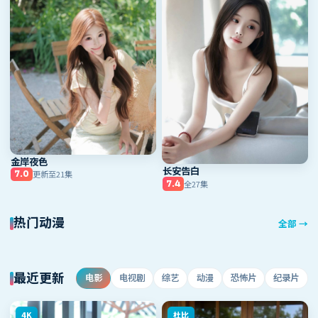
金岸夜色
长安告白
更新至21集
7.0
全27集
7.4
热门动漫
全部
→
最近更新
电影
电视剧
综艺
动漫
恐怖片
纪录片
4K
杜比