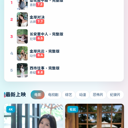
梨花局中局·完整版
1
喜剧
7.2
金岸对决
2
古装
7.7
长安雾中人·完整版
3
犯罪
6.5
金岸风云·完整版
4
动作
6.4
西市往事·完整版
5
悬疑
8.8
最新上映
电影
电视剧
综艺
动漫
恐怖片
纪录片
4K
杜比