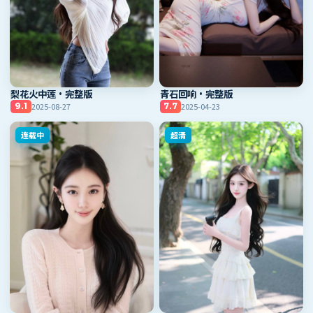
梨花火中莲·完整版
青石回响·完整版
2025-08-27
2025-04-23
9.1
7.7
连载中
超清