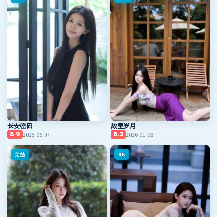
长安密码
故里岁月
2026-06-07
2026-01-08
8.9
8.3
完结
4K